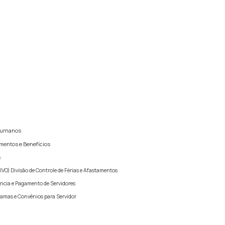
 Humanos
amentos e Benefícios
s
) Divisão de Controle de Férias e Afastamentos
ência e Pagamento de Servidores
ramas e Convênios para Servidor