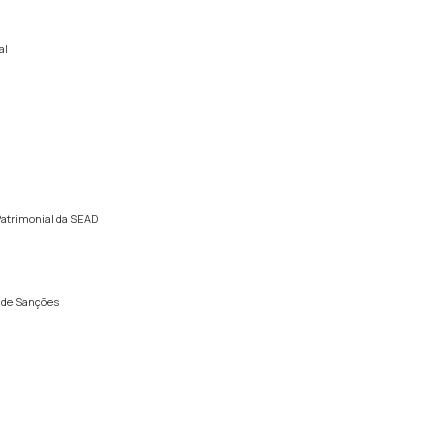
al
Patrimonial da SEAD
o de Sanções