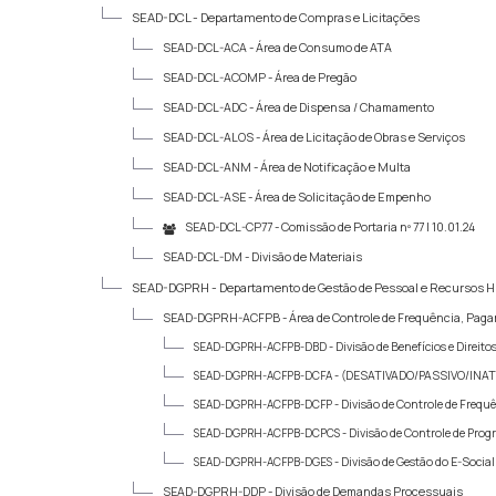
SEAD-DCL -
Departamento de Compras e Licitações
SEAD-DCL-ACA -
Área de Consumo de ATA
SEAD-DCL-ACOMP -
Área de Pregão
SEAD-DCL-ADC -
Área de Dispensa / Chamamento
SEAD-DCL-ALOS -
Área de Licitação de Obras e Serviços
SEAD-DCL-ANM -
Área de Notificação e Multa
SEAD-DCL-ASE -
Área de Solicitação de Empenho
SEAD-DCL-CP77 -
Comissão de Portaria nº 77 | 10.01.24
SEAD-DCL-DM -
Divisão de Materiais
SEAD-DGPRH -
Departamento de Gestão de Pessoal e Recursos
SEAD-DGPRH-ACFPB -
Área de Controle de Frequência, Pag
SEAD-DGPRH-ACFPB-DBD -
Divisão de Benefícios e Direito
SEAD-DGPRH-ACFPB-DCFA -
(DESATIVADO/PASSIVO/INATIVO
SEAD-DGPRH-ACFPB-DCFP -
Divisão de Controle de Frequ
SEAD-DGPRH-ACFPB-DCPCS -
Divisão de Controle de Prog
SEAD-DGPRH-ACFPB-DGES -
Divisão de Gestão do E-Social
SEAD-DGPRH-DDP -
Divisão de Demandas Processuais