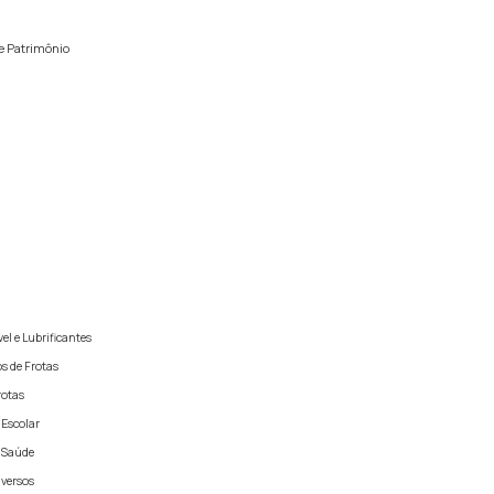
e Patrimônio
el e Lubrificantes
s de Frotas
rotas
 Escolar
- Saúde
iversos