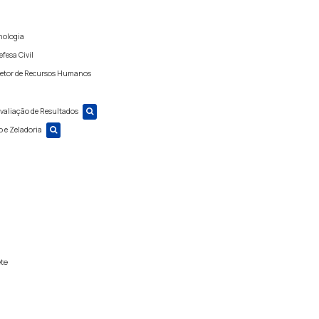
nologia
fesa Civil
Setor de Recursos Humanos
valiação de Resultados
 e Zeladoria
ete