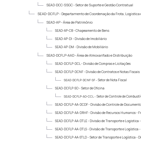
SEAD-DCC-SSGC -
Setor de Suporte e Gestão Contratual
SEAD-DCFLP -
Departamento de Coordenação da Frota, Logistica 
SEAD-AP -
Área de Patrimônio
SEAD-AP-CB -
Chapeamento de Bens
SEAD-AP-DI -
Divisão de Imobiliário
SEAD-AP-DM -
Divisão de Mobiliário
SEAD-DCFLP-AAD -
Área de Almoxarifado e Distribuição
SEAD-DCFLP-DCL -
Divisão de Compras e Licitações
SEAD-DCFLP-DCNF -
Divisão de Contratos e Notas Fiscais
Setor de Nota Fiscal
SEAD-DCFLP-DCNF-SF -
SEAD-DCFLP-SO -
Setor de Oficina
Setor de Controle de Combustív
SEAD-DCFLP-AO-CCL -
SEAD-DCFLP-AA-DCDF -
Divisão de Controle de Documento
SEAD-DCFLP-AA-DRHF -
Divisão de Recursos Humanos - F
SEAD-DCFLP-AA-DTLE -
Divisão de Transporte e Logistica -
SEAD-DCFLP-AA-DTLS -
Divisão de Transporte e Logística 
SEAD-DCFLP-AA-STLD -
Setor de Transporte e Logística - D