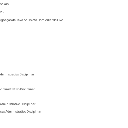
ociais
025
nação da Taxa de Coleta Domiciliar de Lixo
dministrativo Disciplinar
dministrativo Disciplinar
dministrativo Disciplinar
sso Administrativo Disciplinar