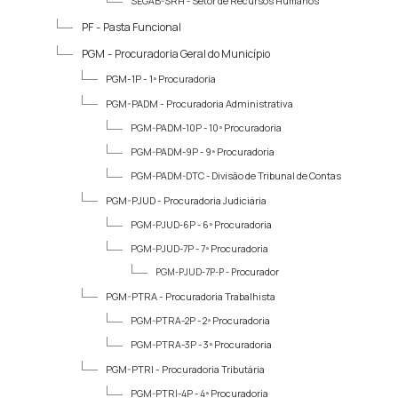
SEGAB-SRH -
Setor de Recursos Humanos
PF -
Pasta Funcional
PGM -
Procuradoria Geral do Município
PGM-1P -
1ª Procuradoria
PGM-PADM -
Procuradoria Administrativa
PGM-PADM-10P -
10ª Procuradoria
PGM-PADM-9P -
9ª Procuradoria
PGM-PADM-DTC -
Divisão de Tribunal de Contas
PGM-PJUD -
Procuradoria Judiciária
PGM-PJUD-6P -
6ª Procuradoria
PGM-PJUD-7P -
7ª Procuradoria
PGM-PJUD-7P-P -
Procurador
PGM-PTRA -
Procuradoria Trabalhista
PGM-PTRA-2P -
2ª Procuradoria
PGM-PTRA-3P -
3ª Procuradoria
PGM-PTRI -
Procuradoria Tributária
PGM-PTRI-4P -
4ª Procuradoria