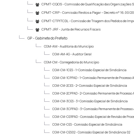
CPMT-CQOS -
Comissão de Qualificação das Organizações S
CPMT-CRP -
Comissão Restos a Pagar – Decreto n° 16.00/2
CPMT-CTPITCDL -
Comissão de Triagem dos Pedidos de Impug
CPMT-JRF -
Junta de Recursos Fiscais
GP -
Gabinete do Prefeito
CGM-AM -
Auditoria do Município
CGM-AM-AG -
Auditor Geral
CGM-CM -
Corregedoria do Município
CGM-CM-1CES -
1ª Comissão Especial de Sindicância
CGM-CM-1CPPAD -
1ª Comissão Permanente de Processo A
CGM-CM-2CES -
2ª Comissão Especial de Sindicância
CGM-CM-2CPPAD -
2ª Comissão Permanente de Processo A
CGM-CM-3CES -
3ª Comissão Especial de Sindicância
CGM-CM-3CPPAD -
3ª Comissão Permanente de Processo A
CGM-CM-CERPAD -
Comissão Especial de Revisão de Proce
CGM-CM-CES -
Comissão Especial de Sindicância
CGM-CM-CES02 -
Comissão Especial de Sindicância 02