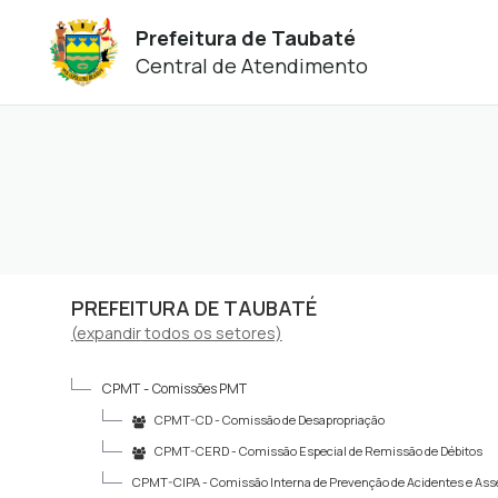
Prefeitura de Taubaté
Central de Atendimento
PREFEITURA DE TAUBATÉ
(
expandir
todos os setores)
CPMT -
Comissões PMT
CPMT-CD -
Comissão de Desapropriação
CPMT-CERD -
Comissão Especial de Remissão de Débitos
CPMT-CIPA -
Comissão Interna de Prevenção de Acidentes e Ass