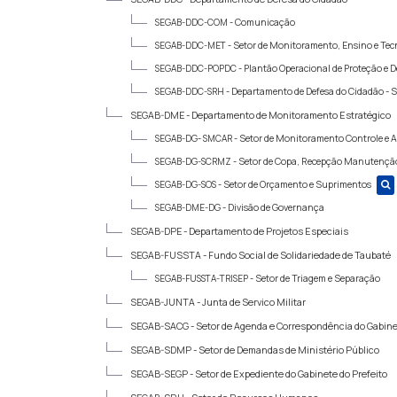
SEGAB-DDC-COM -
Comunicação
SEGAB-DDC-MET -
Setor de Monitoramento, Ensino e Tec
SEGAB-DDC-POPDC -
Plantão Operacional de Proteção e De
SEGAB-DDC-SRH -
Departamento de Defesa do Cidadão - 
SEGAB-DME -
Departamento de Monitoramento Estratégico
SEGAB-DG- SMCAR -
Setor de Monitoramento Controle e A
SEGAB-DG-SCRMZ -
Setor de Copa, Recepção Manutenção
SEGAB-DG-SOS -
Setor de Orçamento e Suprimentos
SEGAB-DME-DG -
Divisão de Governança
SEGAB-DPE -
Departamento de Projetos Especiais
SEGAB-FUSSTA -
Fundo Social de Solidariedade de Taubaté
SEGAB-FUSSTA-TRISEP -
Setor de Triagem e Separação
SEGAB-JUNTA -
Junta de Servico Militar
SEGAB-SACG -
Setor de Agenda e Correspondência do Gabin
SEGAB-SDMP -
Setor de Demandas de Ministério Público
SEGAB-SEGP -
Setor de Expediente do Gabinete do Prefeito