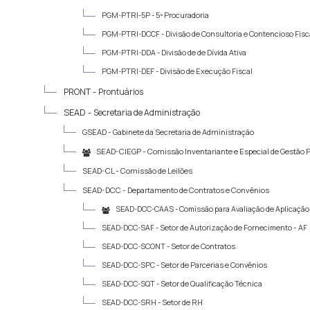
PGM-PTRI-5P -
5ª Procuradoria
PGM-PTRI-DCCF -
Divisão de Consultoria e Contencioso Fisc
PGM-PTRI-DDA -
Divisão de de Dívida Ativa
PGM-PTRI-DEF -
Divisão de Execução Fiscal
PRONT -
Prontuários
SEAD -
Secretaria de Administração
GSEAD -
Gabinete da Secretaria de Administração
SEAD-CIEGP -
Comissão Inventariante e Especial de Gestão 
SEAD-CL -
Comissão de Leilões
SEAD-DCC -
Departamento de Contratos e Convênios
SEAD-DCC-CAAS -
Comissão para Avaliação de Aplicaçã
SEAD-DCC-SAF -
Setor de Autorização de Fornecimento - AF
SEAD-DCC-SCONT -
Setor de Contratos
SEAD-DCC-SPC -
Setor de Parcerias e Convênios
SEAD-DCC-SQT -
Setor de Qualificação Técnica
SEAD-DCC-SRH -
Setor de RH