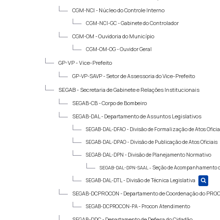
CGM-NCI -
Núcleo do Controle Interno
CGM-NCI-GC -
Gabinete do Controlador
CGM-OM -
Ouvidoria do Município
CGM-OM-OG -
Ouvidor Geral
GP-VP -
Vice-Prefeito
GP-VP-SAVP -
Setor de Assessoria do Vice-Prefeito
SEGAB -
Secretaria de Gabinete e Relações Institucionais
SEGAB-CB -
Corpo de Bombeiro
SEGAB-DAL -
Departamento de Assuntos Legislativos
SEGAB-DAL-DFAO -
Divisão de Formalização de Atos Oficia
SEGAB-DAL-DPAO -
Divisão de Publicação de Atos Oficiais
SEGAB-DAL-DPN -
Divisão de Planejamento Normativo
Seção de Acompanhamento de
SEGAB-DAL-DPN-SAAL -
SEGAB-DAL-DTL -
Divisão de Técnica Legislativa
SEGAB-DCPROCON -
Departamento de Coordenação do PRO
SEGAB-DCPROCON-PA -
Procon Atendimento
SEGAB-DDC -
Departamento de Defesa do Cidadão