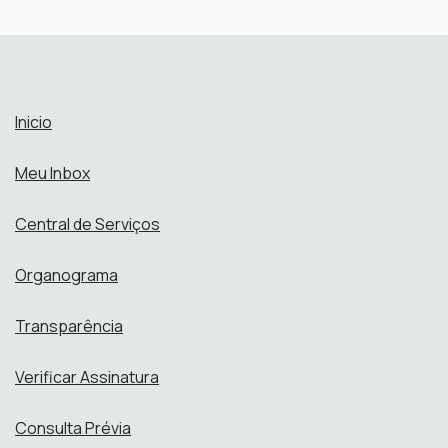
Secretaria de Administração
SEAD
Perfis:
Abrir online > Via protocolo 1Doc
Perfis:
Inicio
Meu Inbox
Central de Serviços
Organograma
Transparência
Verificar Assinatura
Consulta Prévia