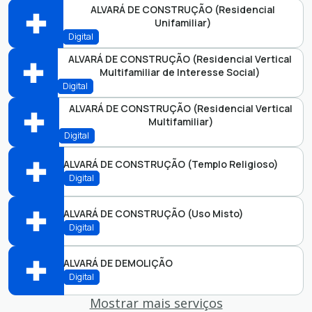
Abrir online > Via protocolo 1Doc
ALVARÁ DE CONSTRUÇÃO (Residencial
Unifamiliar)
Secretaria de Planejamento
SEPLAN
Perfis:
Digital
Abrir online > Via protocolo 1Doc
ALVARÁ DE CONSTRUÇÃO (Residencial Vertical
Multifamiliar de Interesse Social)
Secretaria de Planejamento
SEPLAN
Perfis:
Digital
Abrir online > Via protocolo 1Doc
ALVARÁ DE CONSTRUÇÃO (Residencial Vertical
Multifamiliar)
Secretaria de Planejamento
SEPLAN
Perfis:
Digital
Abrir online > Via protocolo 1Doc
ALVARÁ DE CONSTRUÇÃO (Templo Religioso)
Secretaria de Planejamento
Digital
SEPLAN
Perfis:
Abrir online > Via protocolo 1Doc
ALVARÁ DE CONSTRUÇÃO (Uso Misto)
Secretaria de Planejamento
Digital
SEPLAN
Perfis:
Abrir online > Via protocolo 1Doc
ALVARÁ DE DEMOLIÇÃO
Secretaria de Planejamento
Digital
SEPLAN
Perfis:
Mostrar mais serviços
Abrir online > Via protocolo 1Doc