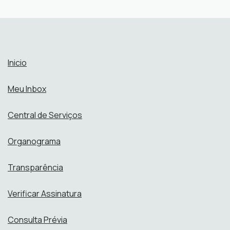
Secretaria de Planejamento
SEPLAN
Perfis:
Abrir online > Via protocolo 1Doc
Perfis:
Inicio
Meu Inbox
Central de Serviços
Organograma
Transparência
Verificar Assinatura
Consulta Prévia