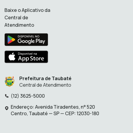
Infraestrutura
Territorial Urbano -
Baixe o Aplicativo da
IPTU
Vereadores
Central de
IPMT
Atendimento
Vigilância Sanitária
Prefeitura de Taubaté
Central de Atendimento
(12) 3625-5000
Telefone:
Endereço: Avenida Tiradentes, n° 520
Endereço:
Centro, Taubaté — SP — CEP: 12030-180